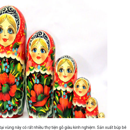
i vùng này có rất nhiều thợ tiện gỗ giàu kinh nghiệm. Sản xuất búp bê