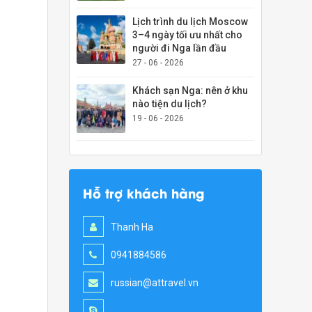
Lịch trình du lịch Moscow
3–4 ngày tối ưu nhất cho
người đi Nga lần đầu
27 - 06 - 2026
Khách sạn Nga: nên ở khu
nào tiện du lịch?
19 - 06 - 2026
Hỗ trợ khách hàng
Thanh Ha
0941884586
russian@attravel.vn