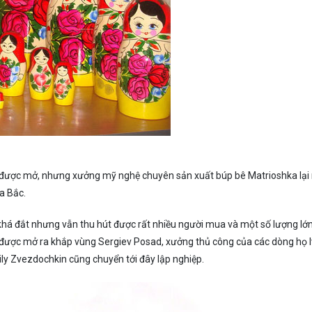
được mở, nhưng xưởng mỹ nghệ chuyên sản xuất búp bê Matrioshka lại
a Bắc.
khá đắt nhưng vẫn thu hút được rất nhiều người mua và một số lượng lớ
 được mở ra khắp vùng Sergiev Posad, xưởng thủ công của các dòng họ I
ily Zvezdochkin cũng chuyển tới đây lập nghiệp.