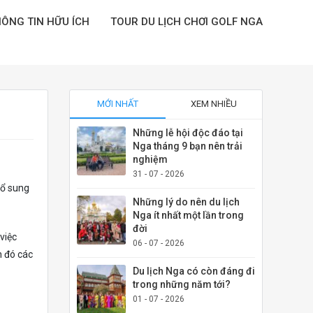
ÔNG TIN HỮU ÍCH
TOUR DU LỊCH CHƠI GOLF NGA
MỚI NHẤT
XEM NHIỀU
Những lễ hội độc đáo tại
Nga tháng 9 bạn nên trải
nghiệm
31 - 07 - 2026
bổ sung
Những lý do nên du lịch
Nga ít nhất một lần trong
đời
việc
06 - 07 - 2026
n đó các
Du lịch Nga có còn đáng đi
trong những năm tới?
01 - 07 - 2026