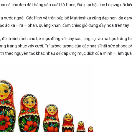
ó cả các đơn đặt hàng sản xuất từ Paris, Đức, tại hội chợ Leipzig nổi tiế
ra nước ngoài. Các hình vẽ trên búp bê Matrioshka cũng đẹp hơn, đa dạn
c áo xa – ra – phan, quàng khăn, cầm chiếc giỏ đựng đầy hoa trên tay.
 đó là hình ảnh chú bé mục đồng với cây sáo, ông cụ râu ria bạc trắng t
rong trang phục váy cưới. Trí tưởng tượng của các hoạ sĩ hết sức phong p
trí theo nguyên tắc khác nhau để đáp ứng mục đích của mình – làm quà