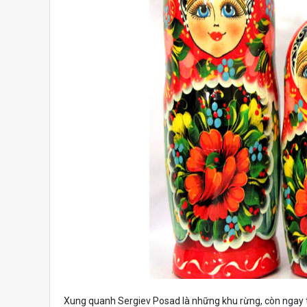
Xung quanh Sergiev Posad là những khu rừng, còn ngay tạ