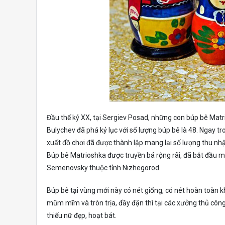
Đầu thế kỷ XX, tại Sergiev Posad, những con búp bê Matri
Bulychev đã phá kỷ lục với số lượng búp bê là 48. Ngay t
xuất đồ chơi đã được thành lập mang lại số lượng thu nh
Búp bê Matrioshka được truyền bá rộng rãi, đã bắt đầu mở
Semenovsky thuộc tỉnh Nizhegorod.
Búp bê tại vùng mới này có nét giống, có nét hoàn toàn 
mũm mĩm và tròn trịa, đầy đặn thì tại các xưởng thủ côn
thiếu nữ đẹp, hoạt bát.