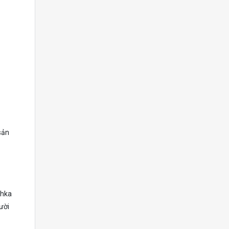
sản
shka
ười