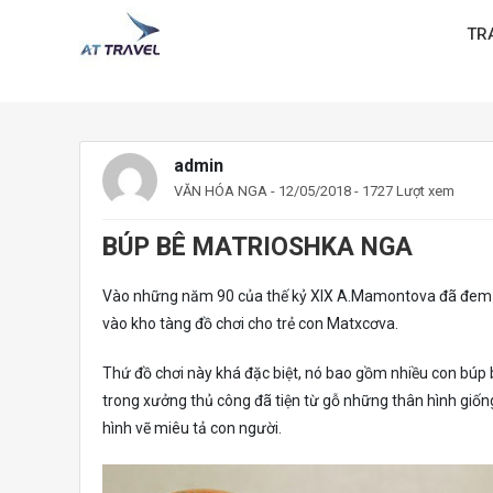
TR
admin
VĂN HÓA NGA
- 12/05/2018 - 1727 Lượt xem
BÚP BÊ MATRIOSHKA NGA
Vào những năm 90 của thế kỷ XIX A.Mamontova đã đem về 
vào kho tàng đồ chơi cho trẻ con Matxcơva.
Thứ đồ chơi này khá đặc biệt, nó bao gồm nhiều con búp b
trong xưởng thủ công đã tiện từ gỗ những thân hình giống
hình vẽ miêu tả con người.