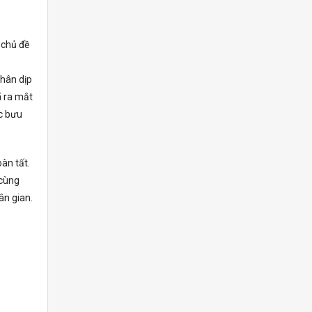
 chủ đề
nhân dịp
ã ra mắt
ốc bưu
àn tất.
 cùng
ân gian.