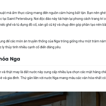
ệ thuật mà ẩm thực cũng mang đến nguồn cảm hứng bất tận. Bạn nên gh
ại Saint Petersburg. Nơi độc đáo này tái hiện lại phong cách trang trí 
chiếc ghế và tủ đựng đồ cổ, sàn gỗ cũ kỹ và chụp đèn góp phần tạo nên b
ung để các món ăn truyền thống của Nga trông giống như một trăm năm
ly thủy tinh nhiều cạnh cổ điển đáng yêu.
 hóa Nga
 và thật may là đất nước này cung cấp nhiều lựa chọn các mặt hàng ch
è và gia đình. Thứ gắn liền với nước Nga mang màu sắc văn hóa nhất có 