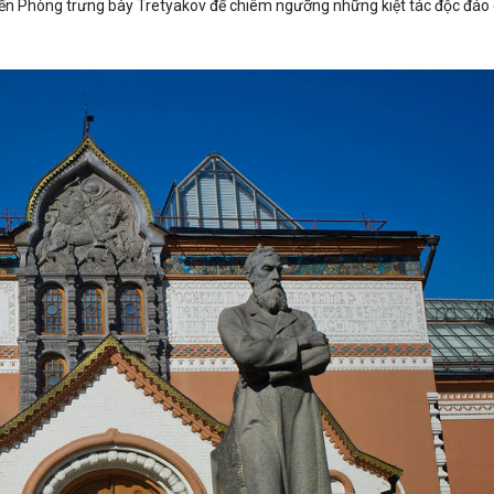
ến Phòng trưng bày Tretyakov để chiêm ngưỡng những kiệt tác độc đáo