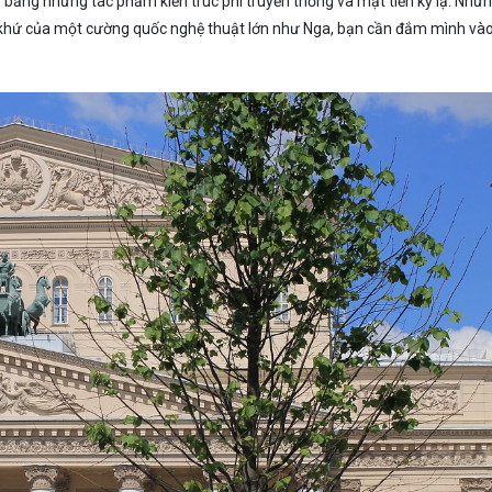
a
bằng những tác phẩm kiến ​​trúc phi truyền thống và mặt tiền kỳ lạ. Như
á khứ của một cường quốc nghệ thuật lớn như Nga, bạn cần đắm mình và