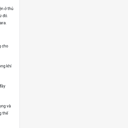
ện ở thủ
ừ đó.
ara.
g cho
ông khí
 đầy
rọng và
g thế