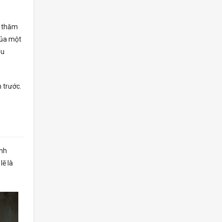
é thăm
của một
ầu
 trước.
ính
lẽ là