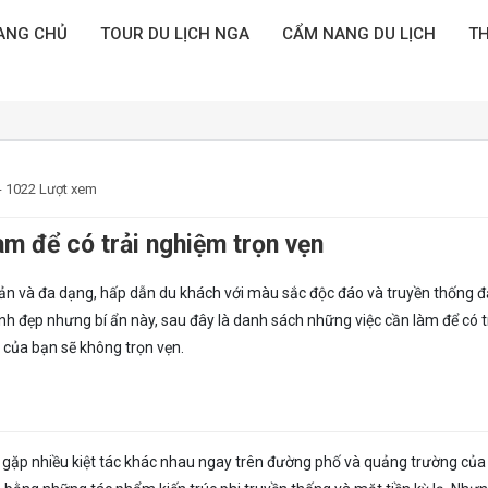
ANG CHỦ
TOUR DU LỊCH NGA
CẨM NANG DU LỊCH
TH
- 1022 Lượt xem
àm để có trải nghiệm trọn vẹn
ản và đa dạng, hấp dẫn du khách với màu sắc độc đáo và truyền thống đặ
nh đẹp nhưng bí ẩn này, sau đây là danh sách những việc cần làm để có t
 của bạn sẽ không trọn vẹn.
t gặp nhiều kiệt tác khác nhau ngay trên đường phố và quảng trường củ