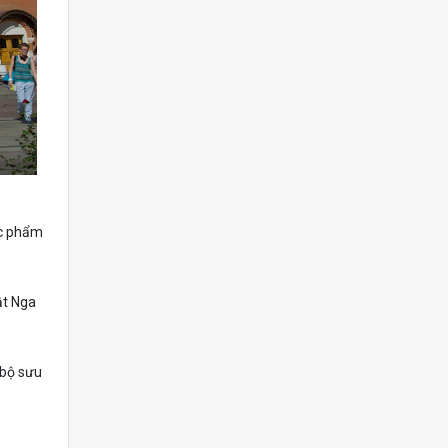
ác phẩm
ật Nga
 bộ sưu