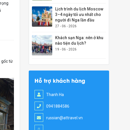
trọng
Lịch trình du lịch Moscow
i
3–4 ngày tối ưu nhất cho
người đi Nga lần đầu
27 - 06 - 2026
Khách sạn Nga: nên ở khu
nào tiện du lịch?
19 - 06 - 2026
 gốc từ
Hỗ trợ khách hàng
Thanh Ha
0941884586
russian@attravel.vn