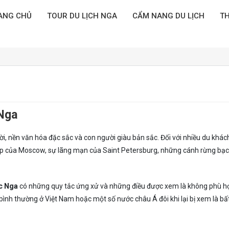
ANG CHỦ
TOUR DU LỊCH NGA
CẨM NANG DU LỊCH
TH
 Nga
 đời, nền văn hóa đặc sắc và con người giàu bản sắc. Đối với nhiều du khác
ẹp của Moscow, sự lãng mạn của Saint Petersburg, những cánh rừng bạ
c Nga
có những quy tắc ứng xử và những điều được xem là không phù h
nh thường ở Việt Nam hoặc một số nước châu Á đôi khi lại bị xem là bất