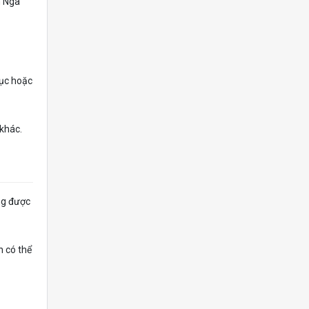
n Nga
tục hoặc
khác.
ng được
n có thể