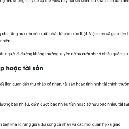
ạ nếu không có lý do cụ thể. Điều này đôi khi khiến du khách lần đầu đế
cho rằng nụ cười nên xuất phát từ cảm xúc thật. Việc cười xã giao liên 
 nhiên.
oặc người đi đường không thường xuyên nở nụ cười như ở nhiều quốc gia 
p hoặc tài sản
ề liên quan đến thu nhập cá nhân, tài sản hoặc tình hình tài chính thườ
 lương bao nhiêu, kiếm được bao nhiêu tiền hoặc sở hữu bao nhiêu tài sả
 biệt khá rõ ràng giữa đời sống cá nhân và các mối quan hệ xã giao.