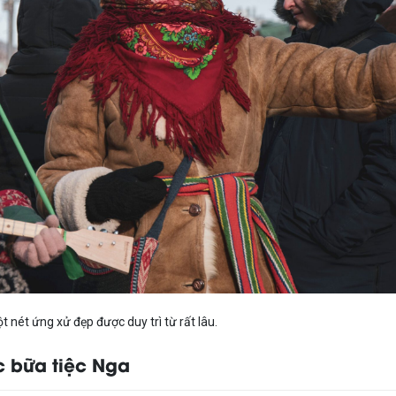
 nét ứng xử đẹp được duy trì từ rất lâu.
c bữa tiệc Nga