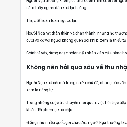
Người Nga thường không có thói quen mỉm cười với người l
cảm thấy người dân khá lạnh lùng.
Thực tế hoàn toàn ngược lại.
Người Nga rất thân thiện và chân thành, nhưng họ thường 
cười vô cớ với người không quen đôi khi bị xem là thiếu tự
Chính vì vậy, đừng ngạc nhiên nếu nhân viên cửa hàng h
Không nên hỏi quá sâu về thu nhậ
Người Nga khá cởi mở trong nhiều chủ đề, nhưng các vấn đ
xem là riêng tư.
Trong những cuộc trò chuyện mới quen, việc hỏi trực tiếp
khiến đối phương khó chịu.
Giống như nhiều quốc gia châu Âu, người Nga thường tách