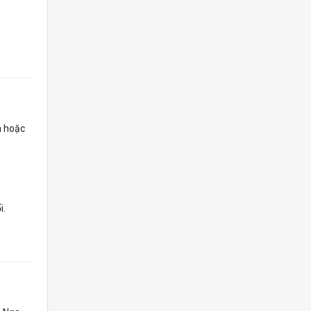
m hoặc
.
i.