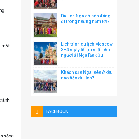
ọng
Du lịch Nga có còn đáng
đi trong những năm tới?
Lịch trình du lịch Moscow
ó một
3–4 ngày tối ưu nhất cho
người đi Nga lần đầu
Khách sạn Nga: nên ở khu
nào tiện du lịch?
tránh
FACEBOOK
an sống.