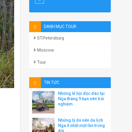
DANH MỤC TOUR
ST.Petersburg
Moscow
Tour
TIN TỨC
Những lễ hội độc đáo tại
Nga tháng 9 bạn nên trải
nghiệm
Những lý do nên du lịch
Nga ít nhất một lần trong
đời