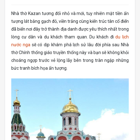
Nhà thờ Kazan tương đối nhỏ và mới, tuy nhiên mặt tiền ấn
tượng lát bằng gạch đỏ, viền trắng cùng kiến trúc tân cổ điển
đã biến nơi đây trở thành địa danh được yêu thích nhất trong
lòng cư dân và du khách tham quan. Du khách đi
du lịch
nước nga
sẽ có dịp khám phá lịch sử lâu đời phía sau Nhà
thờ Chính thống giáo truyền thống này và bạn sẽ không khỏi
choáng ngợp trước vẻ lộng lẫy bên trong tràn ngập những
bức tranh bích họa ấn tượng.