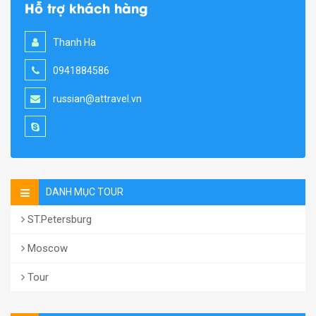
Hỗ trợ khách hàng
Thanh Ha
0941884586
russian@attravel.vn
DANH MỤC TOUR
ST.Petersburg
Moscow
Tour