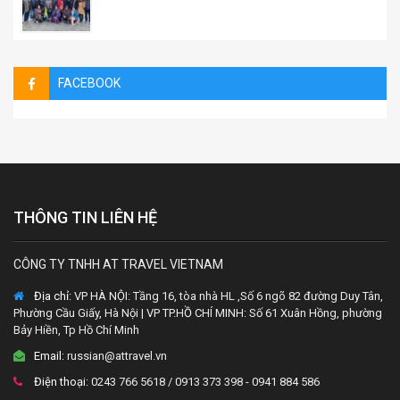
FACEBOOK
THÔNG TIN LIÊN HỆ
CÔNG TY TNHH AT TRAVEL VIETNAM
Địa chỉ:
VP HÀ NỘI: Tầng 16, tòa nhà HL ,Số 6 ngõ 82 đường Duy Tân,
Phường Cầu Giấy, Hà Nội | VP TP.HỒ CHÍ MINH: Số 61 Xuân Hồng, phường
Bảy Hiền, Tp Hồ Chí Minh
Email:
russian@attravel.vn
Điện thoại:
0243 766 5618 / 0913 373 398 - 0941 884 586