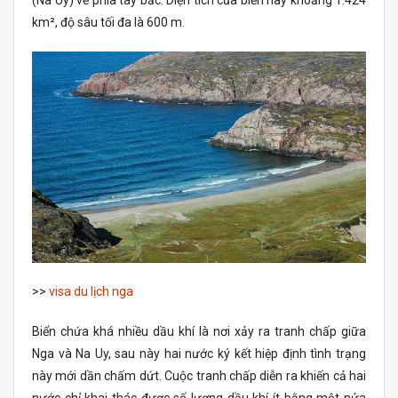
(Na Uy) về phía tây bắc. Diện tích của biển này khoảng 1.424
km², độ sâu tối đa là 600 m.
>>
visa du lịch nga
Biển chứa khá nhiều dầu khí là nơi xảy ra tranh chấp giữa
Nga và Na Uy, sau này hai nước ký kết hiệp định tình trạng
này mới dần chấm dứt. Cuộc tranh chấp diễn ra khiến cả hai