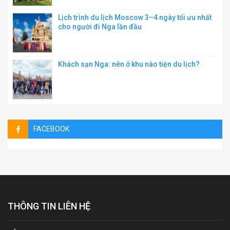
Lịch trình du lịch Moscow 3–4 ngày tối ưu nhất
cho người đi Nga lần đầu
Khách sạn Nga: nên ở khu nào tiện du lịch?
FACEBOOK
THÔNG TIN LIÊN HỆ