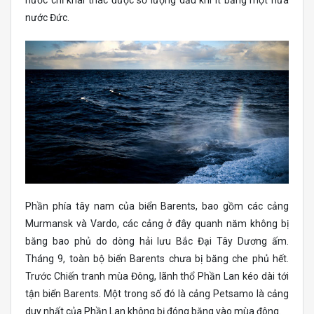
nước chỉ khai thác được số lượng dầu khí ít bằng một nửa
nước Đức.
Phần phía tây nam của biển Barents, bao gồm các cảng
Murmansk và Vardo, các cảng ở đây quanh năm không bị
băng bao phủ do dòng hải lưu Bắc Đại Tây Dương ấm.
Tháng 9, toàn bộ biển Barents chưa bị băng che phủ hết.
Trước Chiến tranh mùa Đông, lãnh thổ Phần Lan kéo dài tới
tận biển Barents. Một trong số đó là cảng Petsamo là cảng
duy nhất của Phần Lan không bị đóng băng vào mùa đông.