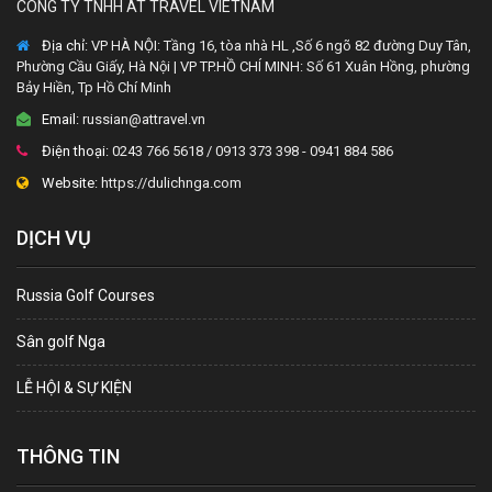
CÔNG TY TNHH AT TRAVEL VIETNAM
Địa chỉ:
VP HÀ NỘI: Tầng 16, tòa nhà HL ,Số 6 ngõ 82 đường Duy Tân,
Phường Cầu Giấy, Hà Nội | VP TP.HỒ CHÍ MINH: Số 61 Xuân Hồng, phường
Bảy Hiền, Tp Hồ Chí Minh
Email:
russian@attravel.vn
Điện thoại:
0243 766 5618 / 0913 373 398 - 0941 884 586
Website:
https://dulichnga.com
DỊCH VỤ
Russia Golf Courses
Sân golf Nga
LỄ HỘI & SỰ KIỆN
THÔNG TIN