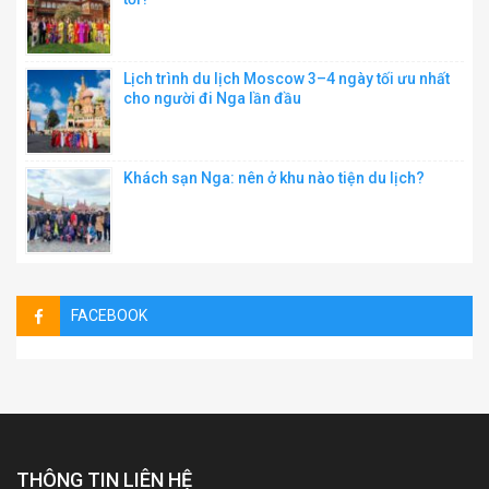
Lịch trình du lịch Moscow 3–4 ngày tối ưu nhất
cho người đi Nga lần đầu
Khách sạn Nga: nên ở khu nào tiện du lịch?
FACEBOOK
THÔNG TIN LIÊN HỆ