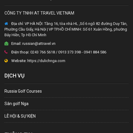
CÔNG TY TNHH AT TRAVEL VIETNAM
Địa chỉ:
VP HÀ NỘI: Tầng 16, tòa nhà HL ,Số 6 ngõ 82 đường Duy Tân,
Phường Cầu Giấy, Hà Nội | VP TP.HỒ CHÍ MINH: Số 61 Xuân Hồng, phường
Bảy Hiền, Tp Hồ Chí Minh
Email:
russian@attravel.vn
Điện thoại:
0243 766 5618 / 0913 373 398 - 0941 884 586
Website:
https://dulichnga.com
DỊCH VỤ
Russia Golf Courses
Sân golf Nga
LỄ HỘI & SỰ KIỆN