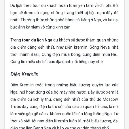
Du lịch theo tour du khách hoàn toàn yên tâm về chi phí. Bởi
bạn sẽ được sử dụng những trang thiết bị tiện nghi đầy đủ
nhất. Thưởng thức những nhà hàng có tiếng ở Nga, và lưu lại
bức ảnh kỷ niệm vô cùng xinh xắn.
Trong
tour du lịch Nga
du khách sẽ được thăm quan những
địa điểm đáng đến nhất, như Điện kremlin. Sông Neva, nhà
thờ Thánh Basil, Cung điện mùa Đông, cung điện mùa Hè…
Cùng tìm hiểu chi tiết các địa danh nổi tiếng này nhé.
Điện Kremlin
Điện Kremlin một trong những biểu tượng quyền lực của
Nga, nơi hoạt động của bộ máy nhà nước. Đây được xem là
địa điểm du lịch lý thú, đáng đến nhất của thủ đô Moscow.
Trước đây cung điện là trụ sở của các cơ quan tối cao, là nơi
làm việc gặp gỡ các vị khách quốc tế của tổng thống Nga. Từ
thời xô viết tới nay điện Kremlin luôn là một biểu tượng, đại
diện cho liên Bang Nga và bảo vệ cho cư dân thành phố.