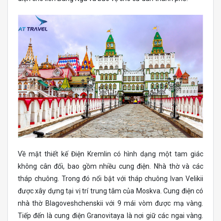
Về mặt thiết kế Điện Kremlin có hình dạng một tam giác
không cân đối, bao gồm nhiều cung điện. Nhà thờ và các
tháp chuông. Trong đó nổi bật với tháp chuông Ivan Velikii
được xây dựng tại vị trí trung tâm của Moskva. Cung điện có
nhà thờ Blagoveshchenskii với 9 mái vòm được mạ vàng.
Tiếp đến là cung điện Granovitaya là nơi giữ các ngai vàng.