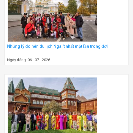
Những lý do nên du lịch Nga ít nhất một lần trong đời
Ngày đăng: 06 - 07 - 2026