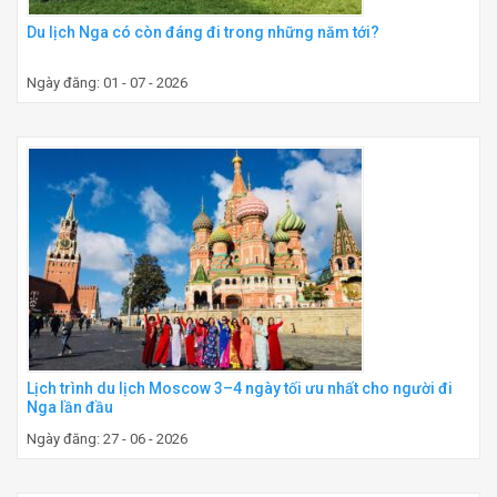
Du lịch Nga có còn đáng đi trong những năm tới?
Ngày đăng: 01 - 07 - 2026
Lịch trình du lịch Moscow 3–4 ngày tối ưu nhất cho người đi
Nga lần đầu
Ngày đăng: 27 - 06 - 2026