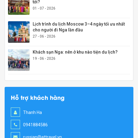
tới?
01 - 07 - 2026
Lịch trình du lịch Moscow 3–4 ngày tối ưu nhất
cho người đi Nga lần đầu
27 - 06 - 2026
Khách sạn Nga: nên ở khu nào tiện du lịch?
19 - 06 - 2026
Hỗ trợ khách hàng
Thanh Ha
0941884586
russian@attravel.vn