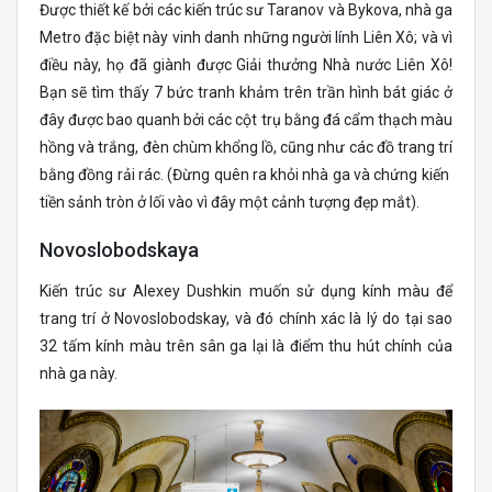
Được thiết kế bởi các kiến ​​trúc sư Taranov và Bykova, nhà ga
Metro đặc biệt này vinh danh những người lính Liên Xô; và vì
điều này, họ đã giành được Giải thưởng Nhà nước Liên Xô!
Bạn sẽ tìm thấy 7 bức tranh khảm trên trần hình bát giác ở
đây được bao quanh bởi các cột trụ bằng đá cẩm thạch màu
hồng và trắng, đèn chùm khổng lồ, cũng như các đồ trang trí
bằng đồng rải rác. (Đừng quên ra khỏi nhà ga và chứng kiến ​​
tiền sảnh tròn ở lối vào vì đây một cảnh tượng đẹp mắt).
Novoslobodskaya
Kiến trúc sư Alexey Dushkin muốn sử dụng kính màu để
trang trí ở Novoslobodskay, và đó chính xác là lý do tại sao
32 tấm kính màu trên sân ga lại là điểm thu hút chính của
nhà ga này.