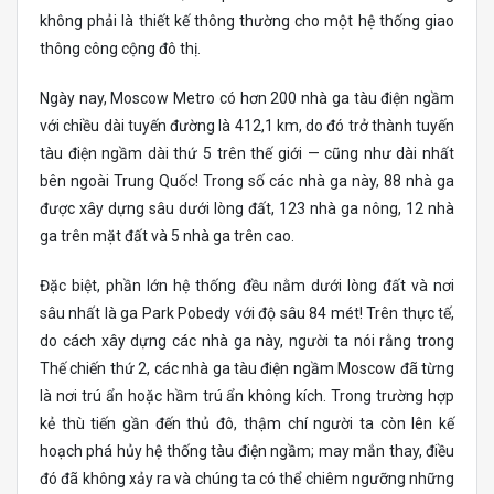
không phải là thiết kế thông thường cho một hệ thống giao
thông công cộng đô thị.
Ngày nay, Moscow Metro có hơn 200 nhà ga tàu điện ngầm
với chiều dài tuyến đường là 412,1 km, do đó trở thành tuyến
tàu điện ngầm dài thứ 5 trên thế giới — cũng như dài nhất
bên ngoài Trung Quốc! Trong số các nhà ga này, 88 nhà ga
được xây dựng sâu dưới lòng đất, 123 nhà ga nông, 12 nhà
ga trên mặt đất và 5 nhà ga trên cao.
Đặc biệt, phần lớn hệ thống đều nằm dưới lòng đất và nơi
sâu nhất là ga Park Pobedy với độ sâu 84 mét! Trên thực tế,
do cách xây dựng các nhà ga này, người ta nói rằng trong
Thế chiến thứ 2, các nhà ga tàu điện ngầm Moscow đã từng
là nơi trú ẩn hoặc hầm trú ẩn không kích. Trong trường hợp
kẻ thù tiến gần đến thủ đô, thậm chí người ta còn lên kế
hoạch phá hủy hệ thống tàu điện ngầm; may mắn thay, điều
đó đã không xảy ra và chúng ta có thể chiêm ngưỡng những