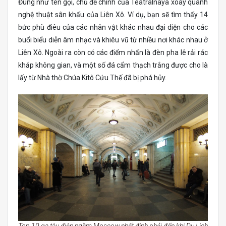
Đúng như tên gọi, chủ đề chính của Teatralnaya xoay quanh
nghệ thuật sân khấu của Liên Xô. Ví dụ, bạn sẽ tìm thấy 14
bức phù điêu của các nhân vật khác nhau đại diện cho các
buổi biểu diễn âm nhạc và khiêu vũ từ nhiều nơi khác nhau ở
Liên Xô. Ngoài ra còn có các điểm nhấn là đèn pha lê rải rác
khắp không gian, và một số đá cẩm thạch trắng được cho là
lấy từ Nhà thờ Chúa Kitô Cứu Thế đã bị phá hủy.
Top 10 ga tàu điện ngầm Moscow nhất định phải đến khi Du Lịch