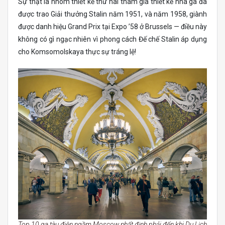
Sự thật là nhóm thiết kế thứ hai tham gia thiết kế nhà ga đã
được trao Giải thưởng Stalin năm 1951, và năm 1958, giành
được danh hiệu Grand Prix tại Expo ’58 ở Brussels — điều này
không có gì ngạc nhiên vì phong cách Đế chế Stalin áp dụng
cho Komsomolskaya thực sự tráng lệ!
Top 10 ga tàu điện ngầm Moscow nhất định phải đến khi Du Lịch