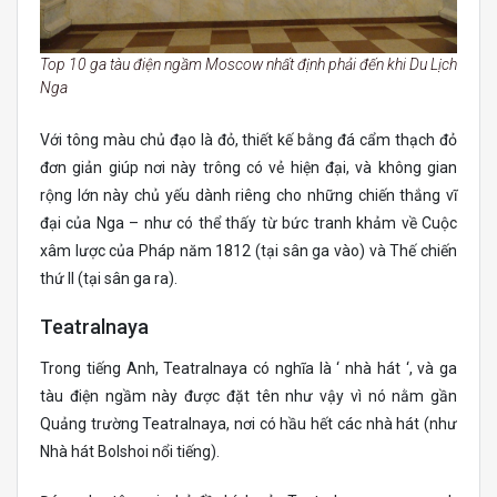
Top 10 ga tàu điện ngầm Moscow nhất định phải đến khi Du Lịch
Nga
Với tông màu chủ đạo là đỏ, thiết kế bằng đá cẩm thạch đỏ
đơn giản giúp nơi này trông có vẻ hiện đại, và không gian
rộng lớn này chủ yếu dành riêng cho những chiến thắng vĩ
đại của Nga – như có thể thấy từ bức tranh khảm về Cuộc
xâm lược của Pháp năm 1812 (tại sân ga vào) và Thế chiến
thứ II (tại sân ga ra).
Teatralnaya
Trong tiếng Anh, Teatralnaya có nghĩa là ‘ nhà hát ‘, và ga
tàu điện ngầm này được đặt tên như vậy vì nó nằm gần
Quảng trường Teatralnaya, nơi có hầu hết các nhà hát (như
Nhà hát Bolshoi nổi tiếng).