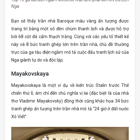
Nga
Bạn sẽ thấy trần nhà Baroque màu vàng ấn tượng được
trang trí bằng một số đèn chùm thanh lịch và được hỗ trợ
bởi 68 cột đá cẩm thạch trắng. Cùng với các yếu tố thiết kế
này và 8 bức tranh ghép lớn trên trần nhà, chủ đề thường
trực của ga tàu điện ngầm mô tả cuộc đấu tranh lịch sử của
Nga giành tự do và độc lập.
Mayakovskaya
Mayakovskaya là một ví dụ về kiến ​​trúc Stalin trước Thế
chiến thứ II, ám chỉ đến chủ nghĩa vị lai (đặc biệt là của nhà
thơ Vladimir Mayakovsky) đồng thời cũng khắc họa 34 bức
tranh ghép ấn tượng trên trần nhà mô tả “24 giờ ở đất nước
Xô Viết”.