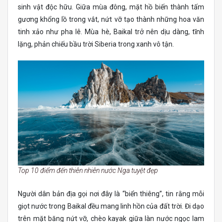
sinh vật độc hữu. Giữa mùa đông, mặt hồ biến thành tấm
gương khổng lồ trong vắt, nứt vỡ tạo thành những hoa văn
tinh xảo như pha lê. Mùa hè, Baikal trở nên dịu dàng, tĩnh
lặng, phản chiếu bầu trời Siberia trong xanh vô tận.
Top 10 điểm đến thiên nhiên nước Nga tuyệt đẹp
Người dân bản địa gọi nơi đây là “biển thiêng”, tin rằng mỗi
giọt nước trong Baikal đều mang linh hồn của đất trời. Đi dạo
trên mặt băng nứt vỡ, chèo kayak giữa làn nước ngọc lam