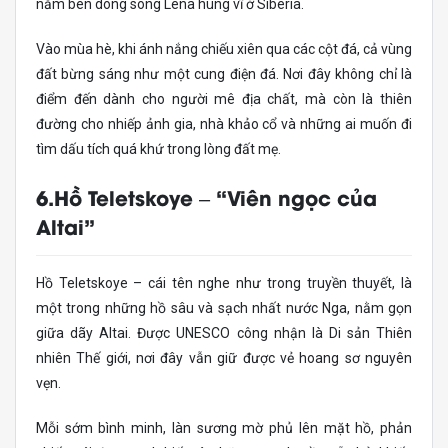
nằm bên dòng sông Lena hùng vĩ ở Siberia.
Vào mùa hè, khi ánh nắng chiếu xiên qua các cột đá, cả vùng
đất bừng sáng như một cung điện đá. Nơi đây không chỉ là
điểm đến dành cho người mê địa chất, mà còn là thiên
đường cho nhiếp ảnh gia, nhà khảo cổ và những ai muốn đi
tìm dấu tích quá khứ trong lòng đất mẹ.
6.Hồ Teletskoye – “Viên ngọc của
Altai”
Hồ Teletskoye – cái tên nghe như trong truyền thuyết, là
một trong những hồ sâu và sạch nhất nước Nga, nằm gọn
giữa dãy Altai. Được UNESCO công nhận là Di sản Thiên
nhiên Thế giới, nơi đây vẫn giữ được vẻ hoang sơ nguyên
vẹn.
Mỗi sớm bình minh, làn sương mờ phủ lên mặt hồ, phản