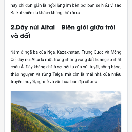
hay chỉ đơn giản là ngồi lặng im bên bờ, bạn sẽ hiểu vì sao
Baikal khiến du khách không thể rời xa.
2.Dãy núi Altai – Biên giới giữa trời
và đất
Nằm ở ngã ba của Nga, Kazakhstan, Trung Quốc và Mông
Cổ, dãy núi Altai là một trong những vùng đất hoang sơ nhất
châu Á. Đây không chỉ là nơi hội tụ của núi tuyết, sông băng,
thảo nguyên và rừng Taiga, mà còn là mái nhà của nhiều
truyền thuyết, nghi lễ và văn hóa bản địa cổ xưa.