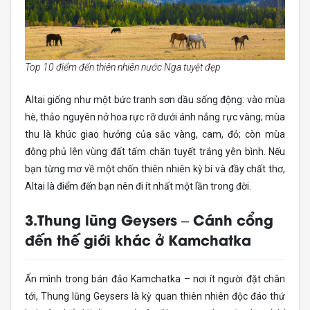
Top 10 điểm đến thiên nhiên nước Nga tuyệt đẹp
Altai giống như một bức tranh sơn dầu sống động: vào mùa
hè, thảo nguyên nở hoa rực rỡ dưới ánh nắng rực vàng; mùa
thu là khúc giao hưởng của sắc vàng, cam, đỏ; còn mùa
đông phủ lên vùng đất tấm chăn tuyết trắng yên bình. Nếu
bạn từng mơ về một chốn thiên nhiên kỳ bí và đầy chất thơ,
Altai là điểm đến bạn nên đi ít nhất một lần trong đời.
3.Thung lũng Geysers – Cánh cổng
đến thế giới khác ở Kamchatka
Ẩn mình trong bán đảo Kamchatka – nơi ít người đặt chân
tới, Thung lũng Geysers là kỳ quan thiên nhiên độc đáo thứ