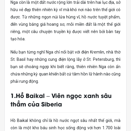
Nga còn là một đất nước rộng lớn trải dài trên hai lục địa, sở
hữu vẻ đẹp thiên nhiên kỳ vĩ mà khó nơi nào trên thế giới có
được. Từ những ngọn núi lửa hùng vĩ, hồ nước tuyệt phẩm,
đến vùng băng giá hoang sơ, mỗi miền đất là một thế giới
riêng, một câu chuyện truyền kỳ được viết nên bởi bàn tay
tạo hóa.
Nếu bạn từng nghĩ Nga chỉ nổi bật với điện Kremlin, nhà thờ
St. Basil hay những cung điện lộng lẫy ở St. Petersburg, thì
bạn sẽ choáng ngợp khi biết rằng, thiên nhiên Nga còn ẩn
chứa những kỳ quan khiến bất cứ tâm hồn lữ hành nào cũng
phải rung động.
1.Hồ Baikal – Viên ngọc xanh sâu
thẳm của Siberia
Hồ Baikal không chỉ là hồ nước ngọt sâu nhất thế giới, mà
còn là một kho báu sinh học sống động với hơn 1.700 loài