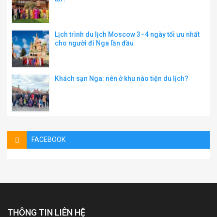
Lịch trình du lịch Moscow 3–4 ngày tối ưu nhất
cho người đi Nga lần đầu
Khách sạn Nga: nên ở khu nào tiện du lịch?
FACEBOOK
THÔNG TIN LIÊN HỆ