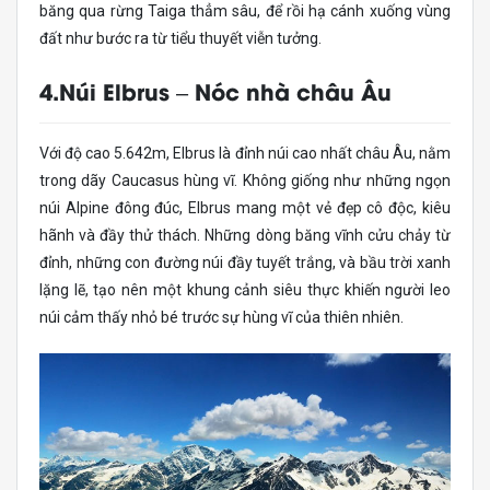
băng qua rừng Taiga thẳm sâu, để rồi hạ cánh xuống vùng
đất như bước ra từ tiểu thuyết viễn tưởng.
4.Núi Elbrus – Nóc nhà châu Âu
Với độ cao 5.642m, Elbrus là đỉnh núi cao nhất châu Âu, nằm
trong dãy Caucasus hùng vĩ. Không giống như những ngọn
núi Alpine đông đúc, Elbrus mang một vẻ đẹp cô độc, kiêu
hãnh và đầy thử thách. Những dòng băng vĩnh cửu chảy từ
đỉnh, những con đường núi đầy tuyết trắng, và bầu trời xanh
lặng lẽ, tạo nên một khung cảnh siêu thực khiến người leo
núi cảm thấy nhỏ bé trước sự hùng vĩ của thiên nhiên.