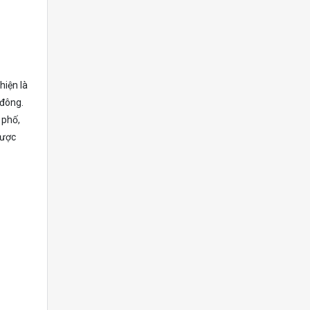
hiện là
 đông.
 phố,
được