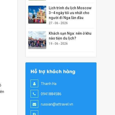
Lịch trình du lịch Moscow
3–4 ngày tối ưu nhất cho
người đi Nga lần đầu
27 - 06 - 2026
Khách sạn Nga: nên ở khu
nào tiện du lịch?
19 - 06 - 2026
Hỗ trợ khách hàng
Thanh Ha
ô
rên
0941884586
russian@attravel.vn