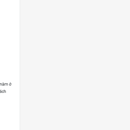
, nằm ở
hách