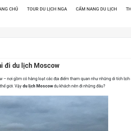
ANG CHỦ
TOUR DU LỊCH NGA
CẨM NANG DU LỊCH
TH
hi đi du lịch Moscow
w – nơi gồm có hàng loạt các địa điểm tham quan như những di tích lịch
thế giới. Vậy
du lịch Moscow
du khách nên đi những đâu?