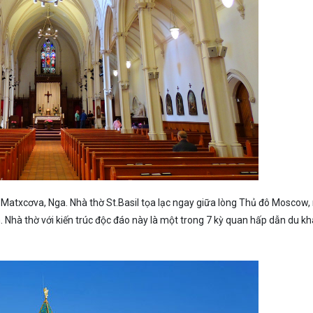
đô Matxcơva, Nga. Nhà thờ St.Basil tọa lạc ngay giữa lòng Thủ đô Moscow
Nhà thờ với kiến trúc độc đáo này là một trong 7 kỳ quan hấp dẫn du k