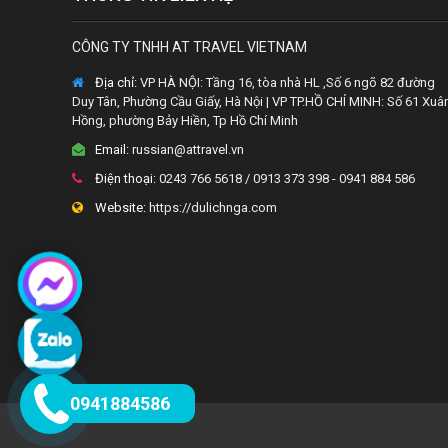
CÔNG TY TNHH AT TRAVEL VIETNAM
Địa chỉ:
VP HÀ NỘI: Tầng 16, tòa nhà HL ,Số 6 ngõ 82 đường
Duy Tân, Phường Cầu Giấy, Hà Nội | VP TP.HỒ CHÍ MINH: Số 61 Xuâ
Hồng, phường Bảy Hiền, Tp Hồ Chí Minh
Email:
russian@attravel.vn
Điện thoại:
0243 766 5618 / 0913 373 398 - 0941 884 586
Website:
https://dulichnga.com
0941884586