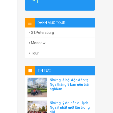
.
DANH MỤC TOUR
ST.Petersburg
Moscow
Tour
TIN TỨC
Những lễ hội độc đáo tại
Nga tháng 9 bạn nên trải
nghiệm
Những lý do nên du lịch
Nga ít nhất một lần trong
đời