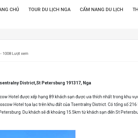
ANG CHỦ
TOUR DU LỊCH NGA
CẨM NANG DU LỊCH
TH
 - 1008 Lượt xem
Tsentralny District,St Petersburg 191317, Nga
oscow Hotel được xếp hạng 89 khách sạn được ưa thích nhất trong khu vự
scow Hotel tọa lạc trên khu đất của Tsentralny District. Có tổng số 216
 Petersburg. Du khách sẽ đi khoảng 15.5km từ khách sạn đến St Petersb