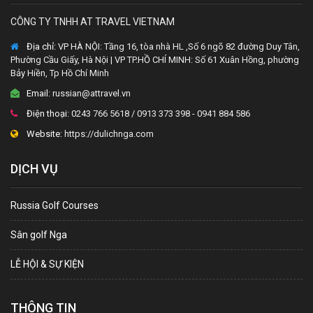
CÔNG TY TNHH AT TRAVEL VIETNAM
Địa chỉ:
VP HÀ NỘI: Tầng 16, tòa nhà HL ,Số 6 ngõ 82 đường Duy Tân,
Phường Cầu Giấy, Hà Nội | VP TP.HỒ CHÍ MINH: Số 61 Xuân Hồng, phường
Bảy Hiền, Tp Hồ Chí Minh
Email:
russian@attravel.vn
Điện thoại:
0243 766 5618 / 0913 373 398 - 0941 884 586
Website:
https://dulichnga.com
DỊCH VỤ
Russia Golf Courses
Sân golf Nga
LỄ HỘI & SỰ KIỆN
THÔNG TIN