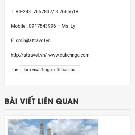
T: 84-243. 7667837/ 3 7665618
Mobile : 0917843996 – Ms. Ly
E: sm3@attravel.vn
http://attravel.vn/ www.dulichnga.com
Thẻ:
làm visa đi nga mất bao lâu
BÀI VIẾT LIÊN QUAN