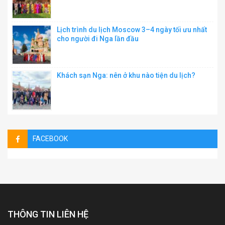
Lịch trình du lịch Moscow 3–4 ngày tối ưu nhất
cho người đi Nga lần đầu
Khách sạn Nga: nên ở khu nào tiện du lịch?
FACEBOOK
THÔNG TIN LIÊN HỆ