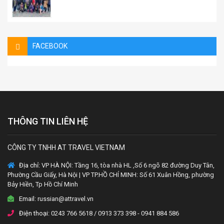
FACEBOOK
THÔNG TIN LIÊN HỆ
CÔNG TY TNHH AT TRAVEL VIETNAM
Địa chỉ:
VP HÀ NỘI: Tầng 16, tòa nhà HL ,Số 6 ngõ 82 đường Duy Tân,
Phường Cầu Giấy, Hà Nội | VP TP.HỒ CHÍ MINH: Số 61 Xuân Hồng, phường
Bảy Hiền, Tp Hồ Chí Minh
Email:
russian@attravel.vn
Điện thoại:
0243 766 5618 / 0913 373 398 - 0941 884 586