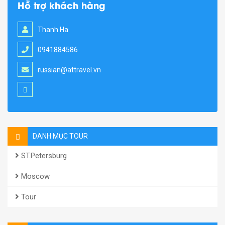
Hỗ trợ khách hàng
Thanh Ha
0941884586
russian@attravel.vn
DANH MỤC TOUR
ST.Petersburg
Moscow
Tour