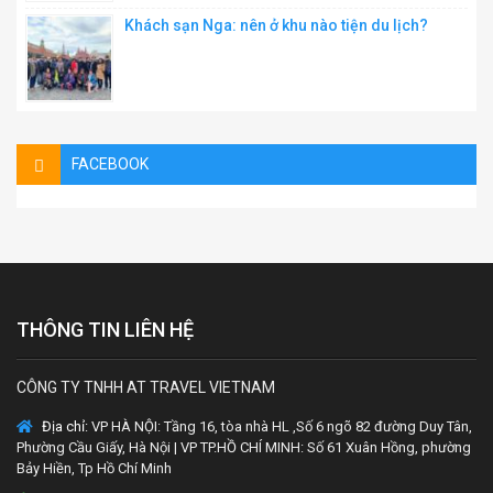
Khách sạn Nga: nên ở khu nào tiện du lịch?
FACEBOOK
THÔNG TIN LIÊN HỆ
CÔNG TY TNHH AT TRAVEL VIETNAM
Địa chỉ:
VP HÀ NỘI: Tầng 16, tòa nhà HL ,Số 6 ngõ 82 đường Duy Tân,
Phường Cầu Giấy, Hà Nội | VP TP.HỒ CHÍ MINH: Số 61 Xuân Hồng, phường
Bảy Hiền, Tp Hồ Chí Minh