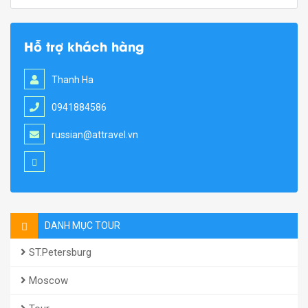
Hỗ trợ khách hàng
Thanh Ha
0941884586
russian@attravel.vn
DANH MỤC TOUR
ST.Petersburg
Moscow