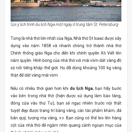
Gợi ý lịch trình du lịch Nga một ngày ở trung tâm St. Petersburg
Từng là nhà thờ lớn nhất của Nga, Nhà thờ St Isaac được xây
dựng vào năm 1858 và nhanh chóng trở thành nhà thờ
Chính thống giáo Nga cho đến khi chính quyền Xô Viết lên
nắm quyền. Hình bóng của nhà thờ với mái vòm dát vàng đồ
sộ nổi tiếng khắp thế giới. Họ đã dùng khoảng 100 kg vàng
thật để dát vàng mái vòm.
Nếu có nhiều thời gian hơn khi
du lịch Nga
, bạn hãy bước
vào bên trong nhà thờ (hiện được sử dụng làm bảo tàng,
đóng cửa vào thứ Tư), bạn sẽ ngạc nhiên trước nội thất
tuyệt đẹp được trang trí bằng vàng, các tác phẩm khảm, đá
bán quý, tượng mạ vàng, v.v. Bạn cũng có thể leo lên hàng
cột của nhà thờ để ngắm nhìn quang cảnh ngoạn mục của