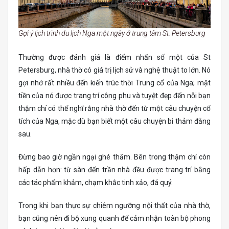
Gợi ý lịch trình du lịch Nga một ngày ở trung tâm St. Petersburg
Thường được đánh giá là điểm nhấn số một của St
Petersburg, nhà thờ có giá trị lịch sử và nghệ thuật to lớn. Nó
gợi nhớ rất nhiều đến kiến ​​trúc thời Trung cổ của Nga; mặt
tiền của nó được trang trí công phu và tuyệt đẹp đến nỗi bạn
thậm chí có thể nghĩ rằng nhà thờ đến từ một câu chuyện cổ
tích của Nga, mặc dù bạn biết một câu chuyện bi thảm đằng
sau.
Đừng bao giờ ngần ngại ghé thăm. Bên trong thậm chí còn
hấp dẫn hơn: từ sàn đến trần nhà đều được trang trí bằng
các tác phẩm khảm, chạm khắc tinh xảo, đá quý.
Trong khi bạn thực sự chiêm ngưỡng nội thất của nhà thờ,
bạn cũng nên đi bộ xung quanh để cảm nhận toàn bộ phong