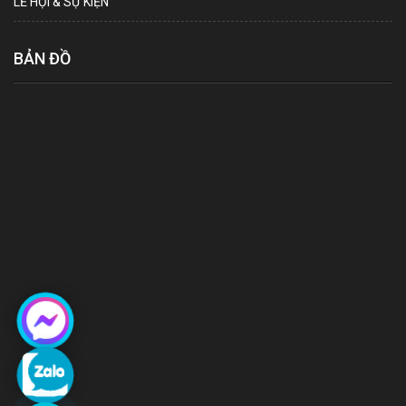
LỄ HỘI & SỰ KIỆN
BẢN ĐỒ