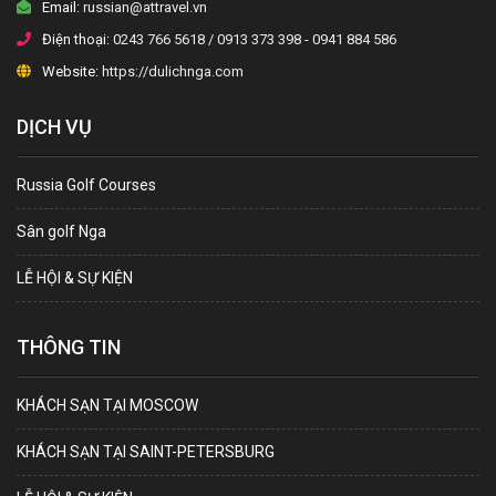
Email:
russian@attravel.vn
Điện thoại:
0243 766 5618 / 0913 373 398 - 0941 884 586
Website:
https://dulichnga.com
DỊCH VỤ
Russia Golf Courses
Sân golf Nga
LỄ HỘI & SỰ KIỆN
THÔNG TIN
KHÁCH SẠN TẠI MOSCOW
KHÁCH SẠN TẠI SAINT-PETERSBURG