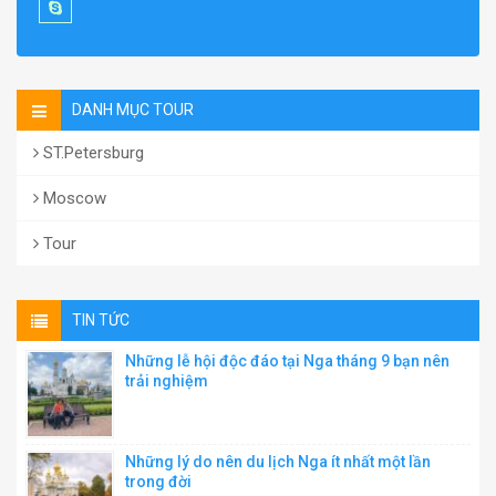
DANH MỤC TOUR
ST.Petersburg
Moscow
Tour
TIN TỨC
Những lễ hội độc đáo tại Nga tháng 9 bạn nên
trải nghiệm
Những lý do nên du lịch Nga ít nhất một lần
trong đời