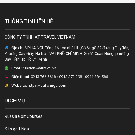
THÔNG TIN LIÊN HỆ
CÔNG TY TNHH AT TRAVEL VIETNAM
Địa chỉ:
VP HÀ NỘI: Tầng 16, tòa nhà HL ,Số 6 ngõ 82 đường Duy Tân,
Phường Cầu Giấy, Hà Nội | VP TP.HỒ CHÍ MINH: Số 61 Xuân Hồng, phường
Bảy Hiền, Tp Hồ Chí Minh
Email:
russian@attravel.vn
Điện thoại:
0243 766 5618 / 0913 373 398 - 0941 884 586
Website:
https://dulichnga.com
DỊCH VỤ
Russia Golf Courses
Sân golf Nga