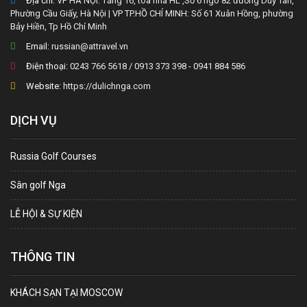
Địa chỉ:
VP HÀ NỘI: Tầng 16, tòa nhà HL ,Số 6 ngõ 82 đường Duy Tân,
Phường Cầu Giấy, Hà Nội | VP TP.HỒ CHÍ MINH: Số 61 Xuân Hồng, phường
Bảy Hiền, Tp Hồ Chí Minh
Email:
russian@attravel.vn
Điện thoại:
0243 766 5618 / 0913 373 398 - 0941 884 586
Website:
https://dulichnga.com
DỊCH VỤ
Russia Golf Courses
Sân golf Nga
LỄ HỘI & SỰ KIỆN
THÔNG TIN
KHÁCH SẠN TẠI MOSCOW