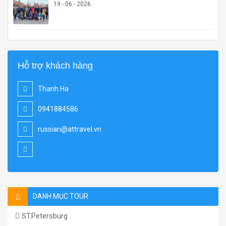
19 - 06 - 2026
Hỗ trợ khách hàng
Thanh Ha
0941884586
russian@attravel.vn
DANH MỤC TOUR
ST.Petersburg