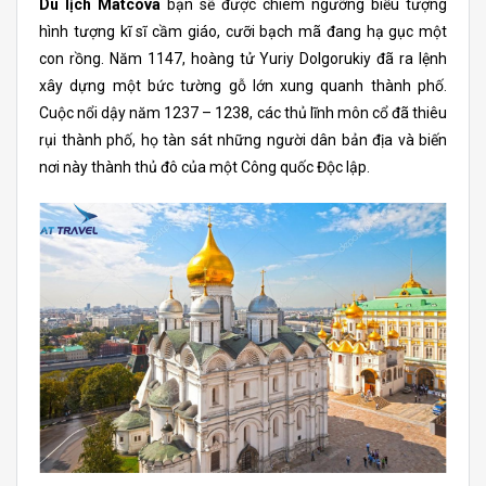
Du lịch Matcova
bạn sẽ được chiêm ngưỡng biểu tượng
hình tượng kĩ sĩ cầm giáo, cưỡi bạch mã đang hạ gục một
con rồng. Năm 1147, hoàng tử Yuriy Dolgorukiy đã ra lệnh
xây dựng một bức tường gỗ lớn xung quanh thành phố.
Cuộc nổi dậy năm 1237 – 1238, các thủ lĩnh môn cổ đã thiêu
rụi thành phố, họ tàn sát những người dân bản địa và biến
nơi này thành thủ đô của một Công quốc Độc lập.