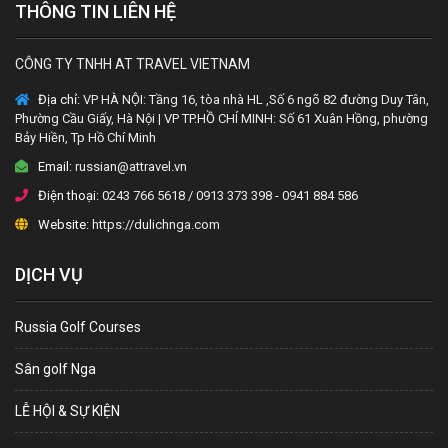
THÔNG TIN LIÊN HỆ
CÔNG TY TNHH AT TRAVEL VIETNAM
Địa chỉ:
VP HÀ NỘI: Tầng 16, tòa nhà HL ,Số 6 ngõ 82 đường Duy Tân,
Phường Cầu Giấy, Hà Nội | VP TP.HỒ CHÍ MINH: Số 61 Xuân Hồng, phường
Bảy Hiền, Tp Hồ Chí Minh
Email:
russian@attravel.vn
Điện thoại:
0243 766 5618 / 0913 373 398 - 0941 884 586
Website:
https://dulichnga.com
DỊCH VỤ
Russia Golf Courses
Sân golf Nga
LỄ HỘI & SỰ KIỆN