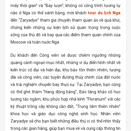
máy thời gian” và “Bay lượn”, không có công trình tương tự
nào ở Nga có thể sánh bằng, mời khách
tour du lịch Nga
đến “Zaryadye” tham gia chuyến tham quan ảo về quá khứ,
chứng kiến ​​những sự kiện lịch sử quan trọng trong cuộc
sống của thủ đô và bay qua các điểm tham quan chính của
Moscow và toàn nước Nga.
Du khách đến Công viên sẽ được chiêm ngưỡng những
quang cảnh ngoạn mục nhất, những ví dụ điển hình nhất về
kiến ​​trúc cổ đại và hiện đại, khu bảo tồn thiên nhiên, tượng
đài và công viên, các tuyến đường thủy chính của đất nước
và trải nghiệm chuyến bay thực sự. Tại Zaryadye, bạn cũng
có thể ghé thăm “Hang động băng”, Bảo tàng khảo cổ học
tương tác ngầm, khu phức hợp nhà kính “Florarium” với các
kỹ thuật trồng cây không cần đất, “Trung tâm thiên nhiên”
khoa học và giáo dục công nghệ sinh học. Nhân viên
Zaryadye sẽ cho bạn biết những điều thú vị có thể nhìn thấy
trong các gian hàng, giúp bạn mua vé và cung cấp thông tin