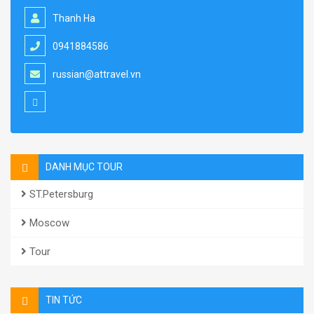
Thanh Ha
0941884586
russian@attravel.vn
DANH MỤC TOUR
ST.Petersburg
Moscow
Tour
TIN TỨC