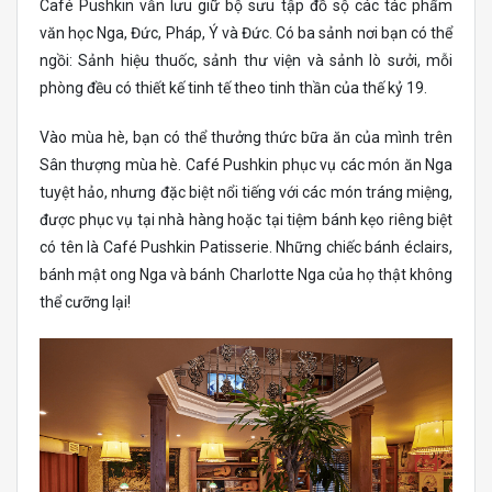
Café Pushkin vẫn lưu giữ bộ sưu tập đồ sộ các tác phẩm
văn học Nga, Đức, Pháp, Ý và Đức. Có ba sảnh nơi bạn có thể
ngồi: Sảnh hiệu thuốc, sảnh thư viện và sảnh lò sưởi, mỗi
phòng đều có thiết kế tinh tế theo tinh thần của thế kỷ 19.
Vào mùa hè, bạn có thể thưởng thức bữa ăn của mình trên
Sân thượng mùa hè. Café Pushkin phục vụ các món ăn Nga
tuyệt hảo, nhưng đặc biệt nổi tiếng với các món tráng miệng,
được phục vụ tại nhà hàng hoặc tại tiệm bánh kẹo riêng biệt
có tên là Café Pushkin Patisserie. Những chiếc bánh éclairs,
bánh mật ong Nga và bánh Charlotte Nga của họ thật không
thể cưỡng lại!