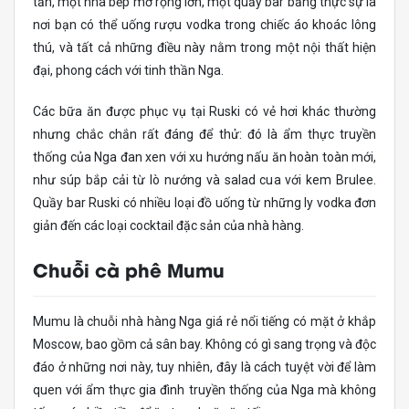
tấn, một nhà bếp mở rộng lớn, một quầy bar băng thực sự là
nơi bạn có thể uống rượu vodka trong chiếc áo khoác lông
thú, và tất cả những điều này nằm trong một nội thất hiện
đại, phong cách với tinh thần Nga.
Các bữa ăn được phục vụ tại Ruski có vẻ hơi khác thường
nhưng chắc chắn rất đáng để thử: đó là ẩm thực truyền
thống của Nga đan xen với xu hướng nấu ăn hoàn toàn mới,
như súp bắp cải từ lò nướng và salad cua với kem Brulee.
Quầy bar Ruski có nhiều loại đồ uống từ những ly vodka đơn
giản đến các loại cocktail đặc sản của nhà hàng.
Chuỗi cà phê Mumu
Mumu là chuỗi nhà hàng Nga giá rẻ nổi tiếng có mặt ở khắp
Moscow, bao gồm cả sân bay. Không có gì sang trọng và độc
đáo ở những nơi này, tuy nhiên, đây là cách tuyệt vời để làm
quen với ẩm thực gia đình truyền thống của Nga mà không