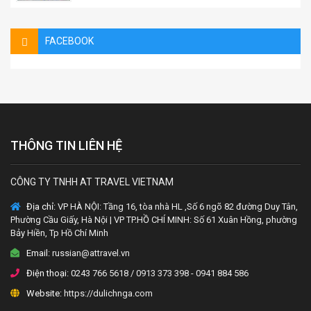
FACEBOOK
THÔNG TIN LIÊN HỆ
CÔNG TY TNHH AT TRAVEL VIETNAM
Địa chỉ:
VP HÀ NỘI: Tầng 16, tòa nhà HL ,Số 6 ngõ 82 đường Duy Tân,
Phường Cầu Giấy, Hà Nội | VP TP.HỒ CHÍ MINH: Số 61 Xuân Hồng, phường
Bảy Hiền, Tp Hồ Chí Minh
Email:
russian@attravel.vn
Điện thoại:
0243 766 5618 / 0913 373 398 - 0941 884 586
Website:
https://dulichnga.com